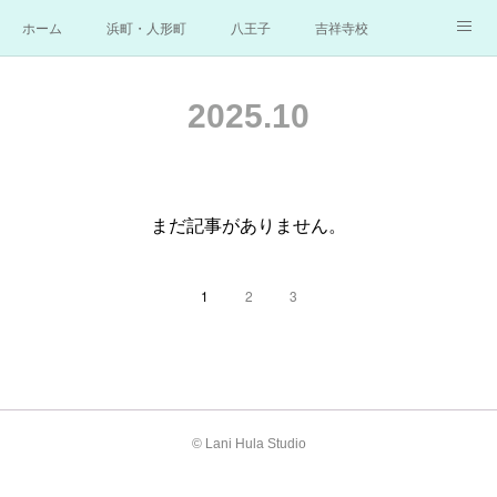
ホーム
浜町・人形町
八王子
吉祥寺校
横浜
お問合せ
講師／クムフラ
Q＆A
2025
.
10
ギャラリー
まだ記事がありません。
1
2
3
© Lani Hula Studio