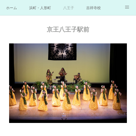
ホーム
浜町・人形町
八王子
吉祥寺校
横浜
お問合せ
講師／クムフラ
Q＆A
京王八王子駅前
ギャラリー