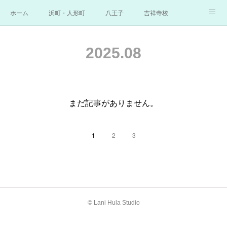
ホーム
浜町・人形町
八王子
吉祥寺校
横浜
お問合せ
講師／クムフラ
Q＆A
2025
.
08
ギャラリー
まだ記事がありません。
1
2
3
© Lani Hula Studio